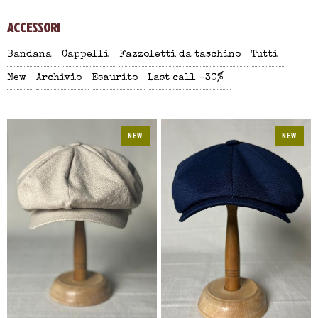
ACCESSORI
Bandana
Cappelli
Fazzoletti da taschino
Tutti
New
Archivio
Esaurito
Last call -30%
NEW
NEW