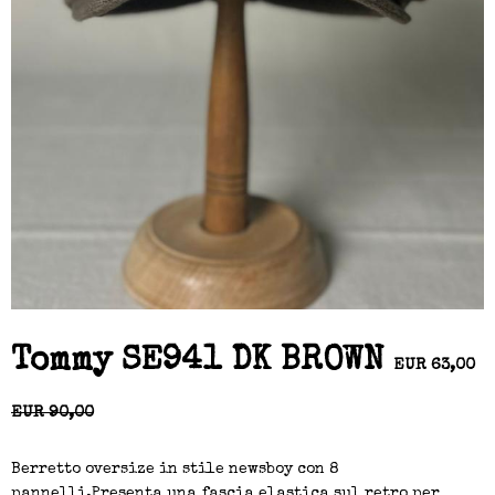
Tommy SE941 DK BROWN
EUR 63,00
EUR 90,00
Berretto oversize in stile newsboy con 8
pannelli.Presenta una fascia elastica sul retro per