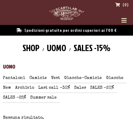
(0)
Spedizioni gratuite per ordini superiori ai 700 €
SHOP
UOMO
SALES -15%
UOMO
Pantaloni
Camicie
Vest
Giacche-Camicie
Giacche
New
Archivio
Last call -30%
Sales
SALES -20%
SALES -25%
Summer sale
Nessuna risultato.